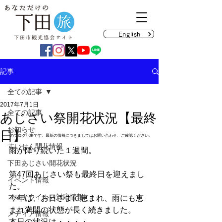
English
記事
全ての記事
2017年7月1日
全ての記事
あじさい祭開花状況【最終
お知らせ
日】
のブログ記事です。最新の情報につきましてはお問い合わせ、ご確認ください。
すいせん開花情報
雨が降り続いた１週間。
下田あじさい開花状況
第47回あじさい祭も最終日を迎えまし
イベント情報
た。
コロナウイルス対応情報
今年は、お日さまに恵まれ、雨にも恵
まれ満開の状態が長く続きました。
メディア情報
本日の状況は・・・・