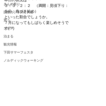
きんめ祭り
３：３：２：２　（満開：見頃下り：
５分：色づき始め）
国際カジキ釣り大会
といった割合でしょうか。
買う
７月になってもしばらく楽しめそうで
グルメ
す(^^)
泊まる
観光情報
下田サマーフェスタ
ノルディックウォーキング