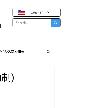
English
｜
ウイルス対応情報
報
制)