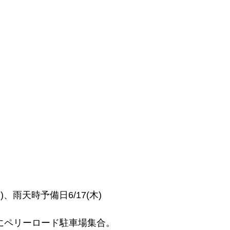
)、雨天時予備日6/17(木)
0にペリーロード駐車場集合。