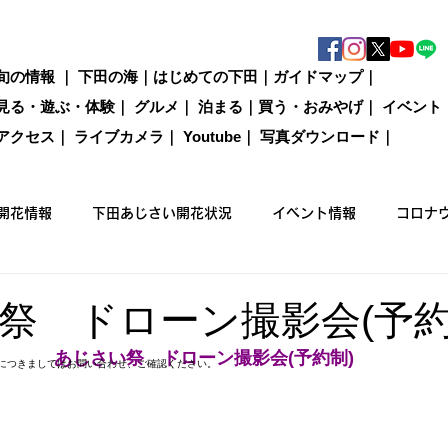
旬の情報
｜
下田の海
｜
はじめての下田
｜
ガイドマップ
｜
見る・遊ぶ・体験
｜
グルメ
｜
泊まる
｜
買う・おみやげ
｜
イベント
アクセス
｜
ライブカメラ
｜
Youtube
｜
写真ダウンロード
｜
開花情報
下田あじさい開花状況
イベント情報
コロナ
国際カジキ釣り大会
買う
グルメ
泊まる
観光情
祭 ドローン撮影会(予約
あじさい祭　ドローン撮影会(予約制)
につきましてはお問い合わせ、ご確認ください。
ックウォーキング