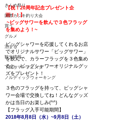
きんめ祭り
【祝！20周年記念プレゼント企
画！！】
国際カジキ釣り大会
 ~ビッグサワーを飲んで３色フラッグ
買う
を集めよう！~
グルメ
ビッグシャワーを応援してくれるお店
泊まる
でオリジナルサワー「ビッグサワー」
観光情報
を飲んで、カラーフラッグを３色集め
ると、ビッグシャワーオリジナルグッ
下田サマーフェスタ
ズをプレゼント！
ノルディックウォーキング
３色のフラッグを持って、ビッグシャ
ワー会場で交換してね！どんなグッズ
かは当日のお楽しみ(^^)
【フラッグ入手可能期間】
2018年8月8日（水）~9月8日（土）