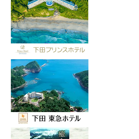
夏休み限定！ロープウェ
今週末は「マリ
イのバックヤードを見学
タ下田」開催！
してみよう🚡