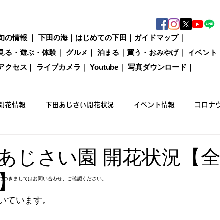
旬の情報
｜
下田の海
｜
はじめての下田
｜
ガイドマップ
｜
見る・遊ぶ・体験
｜
グルメ
｜
泊まる
｜
買う・おみやげ
｜
イベント
アクセス
｜
ライブカメラ
｜
Youtube
｜
写真ダウンロード
｜
開花情報
下田あじさい開花状況
イベント情報
コロナ
国際カジキ釣り大会
買う
グルメ
泊まる
観光情
あじさい園 開花状況【
】
につきましてはお問い合わせ、ご確認ください。
ックウォーキング
いています。