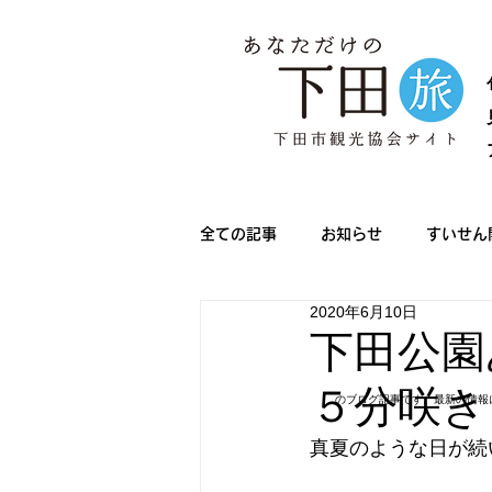
全ての記事
お知らせ
すいせん
2020年6月10日
メディア情報
きんめ祭り
下田公園
５分咲き
のブログ記事です。最新の情報
下田サマーフェスタ
ノルディ
真夏のような日が続