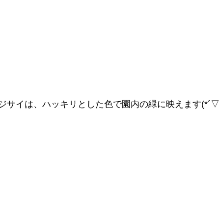
サイは、ハッキリとした色で園内の緑に映えます(*´▽｀