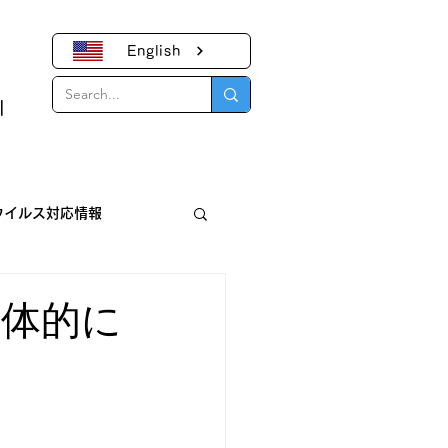
English
｜
ウイルス対応情報
報
全体的に