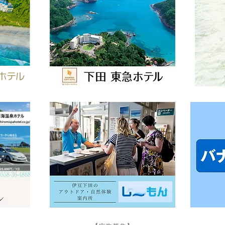
富士山こどもの国で「下田市
夏休
フェア」開催✨
バッ
う🚡