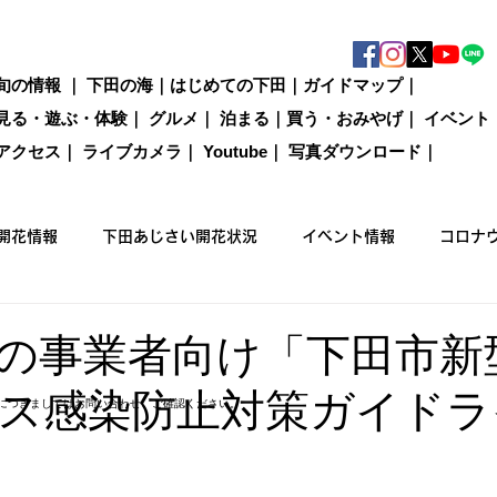
旬の情報
｜
下田の海
｜
はじめての下田
｜
ガイドマップ
｜
見る・遊ぶ・体験
｜
グルメ
｜
泊まる
｜
買う・おみやげ
｜
イベント
アクセス
｜
ライブカメラ
｜
Youtube
｜
写真ダウンロード
｜
開花情報
下田あじさい開花状況
イベント情報
コロナ
国際カジキ釣り大会
買う
グルメ
泊まる
観光情
の事業者向け「下田市新
ス感染防止対策ガイドラ
につきましてはお問い合わせ、ご確認ください。
ックウォーキング