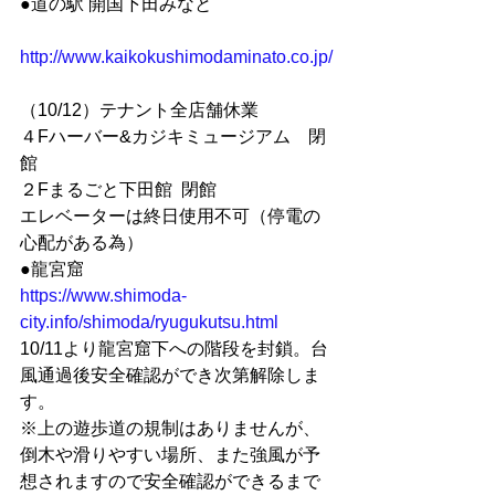
●道の駅 開国下田みなと
http://www.kaikokushimodaminato.co.jp/
（10/12）テナント全店舗休業
４Fハーバー&カジキミュージアム　閉
館
２Fまるごと下田館  閉館
エレベーターは終日使用不可（停電の
心配がある為） 
●龍宮窟
https://www.shimoda-
city.info/shimoda/ryugukutsu.html
10/11より龍宮窟下への階段を封鎖。台
風通過後安全確認ができ次第解除しま
す。
※上の遊歩道の規制はありませんが、
倒木や滑りやすい場所、また強風が予
想されますので安全確認ができるまで