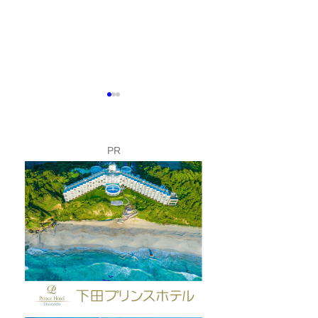
PR
富士山こどもの国で「下
夏休み限定！ロ
田市フェア」開催✨
イのバックヤー
してみよう🚡