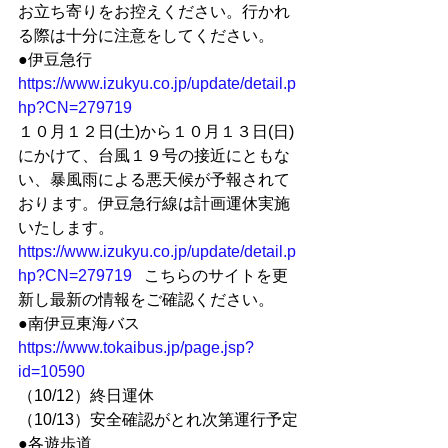
お立ち寄りをお控えください。行かれ
る際は十分に注意をしてください。 
●伊豆急行 
https://www.izukyu.co.jp/update/detail.p
hp?CN=279719
１０月１２日(土)から１０月１３日(日)
にかけて、台風１９号の接近にともな
い、暴風雨による悪天候が予報されて
おります。伊豆急行線は計画運休実施
いたします。  
https://www.izukyu.co.jp/update/detail.p
hp?CN=279719
   こちらのサイトを更
新し最新の情報をご確認ください。  
●南伊豆東海バス
https://www.tokaibus.jp/page.jsp?
id=10590
（10/12）終日運休
（10/13）安全確認がとれ次第運行予定 
●各遊歩道