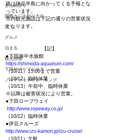
路は伊豆半島に向かってくる予報とな
きんめ祭り
っています。
国際カジキ釣り大会
市内観光施設は下記の通りの営業状況
となります。
買う
グルメ
泊まる
【記】 
●下田海中水族館　 
観光情報
https://shimoda-aquarium.com/
下田サマーフェスタ
（10/11）15:00まで営業
（10/12）臨時休業
ノルディックウォーキング
（10/13）午前中、臨時休業
※以降は被害状況により営業。 
●下田ロープウェイ
http://www.ropeway.co.jp/
（10/12）臨時休業 
●伊豆クルーズ 
http://www.izu-kamori.jp/izu-cruise/
（10/11）欠航