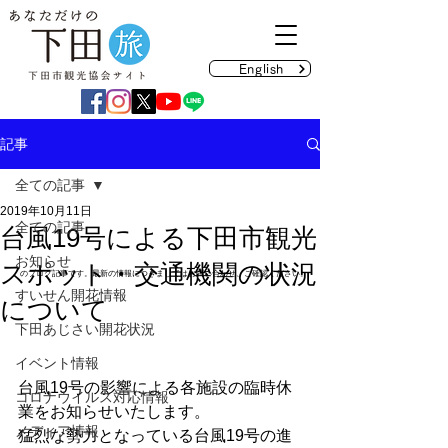
English
記事
全ての記事
2019年10月11日
全ての記事
台風19号による下田市観光
お知らせ
スポット・交通機関の状況
のブログ記事です。最新の情報につきましてはお問い合わせ、ご確認ください。
すいせん開花情報
について
下田あじさい開花状況
イベント情報
台風19号の影響による各施設の臨時休
コロナウイルス対応情報
業をお知らせいたします。 
メディア情報
猛烈な勢力となっている台風19号の進