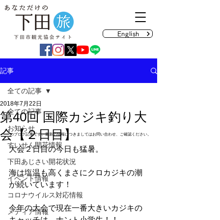
English
記事
全ての記事
2018年7月22日
全ての記事
第40回 国際カジキ釣り大
お知らせ
会【２日目】
のブログ記事です。最新の情報につきましてはお問い合わせ、ご確認ください。
すいせん開花情報
大会２日目の今日も猛暑。
下田あじさい開花状況
海は塩温も高くまさにクロカジキの潮
イベント情報
が続いています！
コロナウイルス対応情報
今年の大会で現在一番大きいカジキの
メディア情報
キャッチは、ナント小学生！！