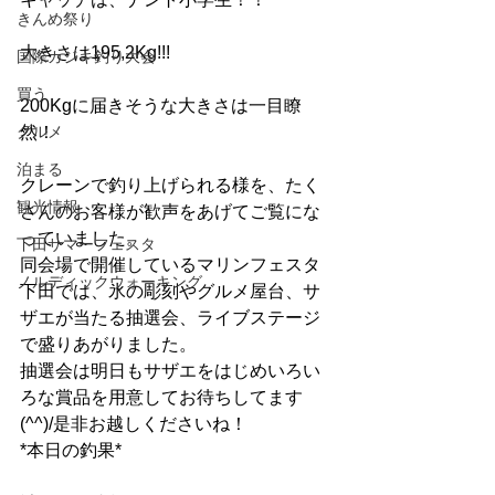
きんめ祭り
大きさは195,2Kg!!!
国際カジキ釣り大会
買う
200Kgに届きそうな大きさは一目瞭
グルメ
然！
泊まる
クレーンで釣り上げられる様を、たく
観光情報
さんのお客様が歓声をあげてご覧にな
っていました。
下田サマーフェスタ
同会場で開催しているマリンフェスタ
ノルディックウォーキング
下田では、氷の彫刻やグルメ屋台、サ
ザエが当たる抽選会、ライブステージ
で盛りあがりました。
抽選会は明日もサザエをはじめいろい
ろな賞品を用意してお待ちしてます
(^^)/是非お越しくださいね！
*本日の釣果*