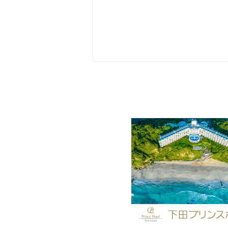
1/28 第60回 下田温泉水仙ま
つり開花状況【最盛期】