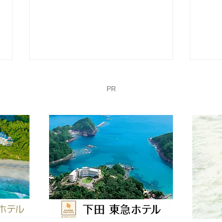
PR
1/26 第60回 下田温泉水仙ま
1/
つり開花状況【最盛期】
つり