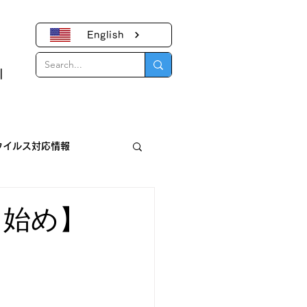
English
｜
ウイルス対応情報
報
き始め】