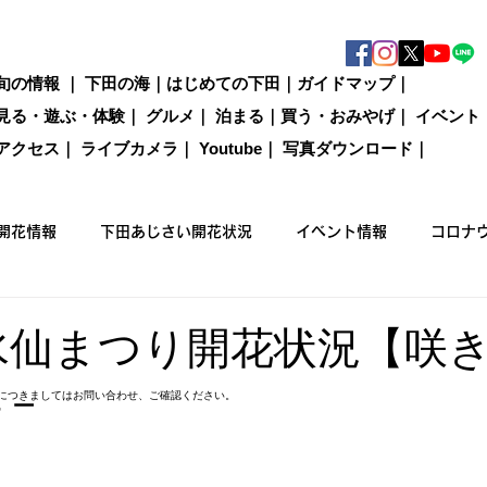
旬の情報
｜
下田の海
｜
はじめての下田
｜
ガイドマップ
｜
見る・遊ぶ・体験
｜
グルメ
｜
泊まる
｜
買う・おみやげ
｜
イベント
アクセス
｜
ライブカメラ
｜
Youtube
｜
写真ダウンロード
｜
開花情報
下田あじさい開花状況
イベント情報
コロナ
国際カジキ釣り大会
買う
グルメ
泊まる
観光情
 水仙まつり開花状況【咲
年－
につきましてはお問い合わせ、ご確認ください。
ックウォーキング