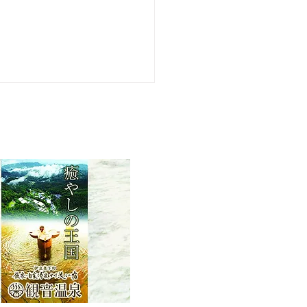
22 第60回 下田温泉水仙ま
開花状況【最盛期】