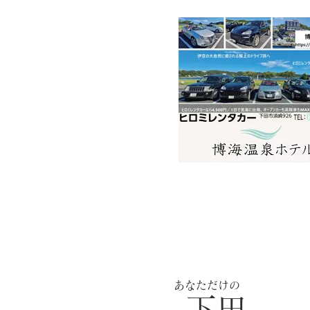
下田
あなただけの
下田