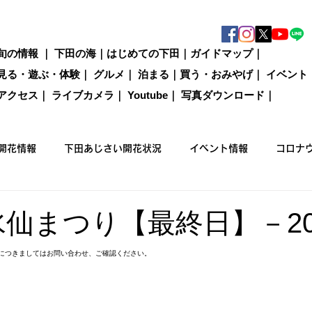
旬の情報
｜
下田の海
｜
はじめての下田
｜
ガイドマップ
｜
見る・遊ぶ・体験
｜
グルメ
｜
泊まる
｜
買う・おみやげ
｜
イベント
アクセス
｜
ライブカメラ
｜
Youtube
｜
写真ダウンロード
｜
開花情報
下田あじさい開花状況
イベント情報
コロナ
国際カジキ釣り大会
買う
グルメ
泊まる
観光情
 水仙まつり【最終日】－20
につきましてはお問い合わせ、ご確認ください。
ックウォーキング