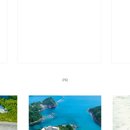
PR
1/26 第60回 下田温泉水仙ま
1/
つり開花状況【最盛期】
つり