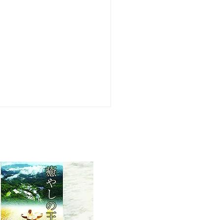
22 第60回 下田温泉水仙ま
開花状況【最盛期】