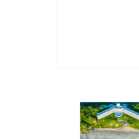
1/28 第60回 下田温泉水仙ま
つり開花状況【最盛期】