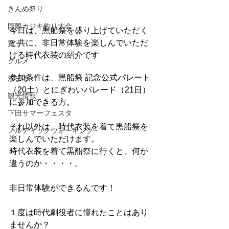
きんめ祭り
国際カジキ釣り大会
今日は、黒船祭を盛り上げていただく
と共に、非日常体験を楽しんでいただ
買う
ける時代衣装の紹介です
グルメ
参加条件は、黒船祭 記念公式パレート
泊まる
（20土）とにぎわいパレード（21日）
観光情報
に参加できる方。
下田サマーフェスタ
それ以外は、時代衣装を着て黒船祭を
ノルディックウォーキング
楽しんでいただけます。
時代衣装を着て黒船祭に行くと、何が
違うのか・・・・。
非日常体験ができるんです！
１度は時代劇役者に憧れたことはあり
ませんか？