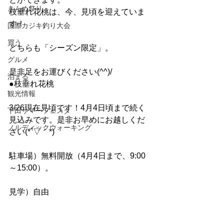
きんめ祭り
枝垂れ花桃は、今、見頃を迎えていま
す！
国際カジキ釣り大会
買う
どちらも「シーズン限定」。
グルメ
是非足をお運びください(^^)/
泊まる
●枝垂れ花桃
観光情報
3/26現在見頃です！4月4日頃まで続く
下田サマーフェスタ
見込みです。是非お早めにお越しくだ
ノルディックウォーキング
さい(*´▽｀*)
駐車場）無料開放（4月4日まで、9:00
～15:00）。
見学）自由