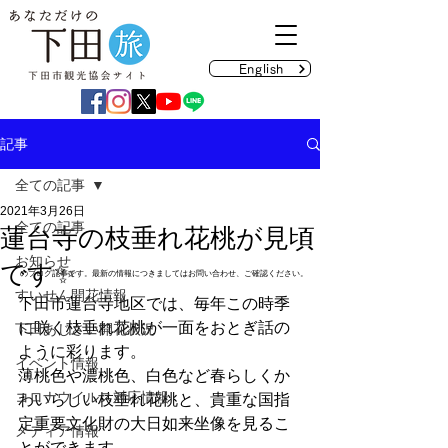
English
記事
全ての記事
2021年3月26日
全ての記事
蓮台寺の枝垂れ花桃が見頃
お知らせ
です✨
のブログ記事です。最新の情報につきましてはお問い合わせ、ご確認ください。
すいせん開花情報
下田市蓮台寺地区では、毎年この時季
に咲く枝垂れ花桃が一面をおとぎ話の
下田あじさい開花状況
ように彩ります。
イベント情報
薄桃色や濃桃色、白色など春らしくか
コロナウイルス対応情報
わいらしい枝垂れ花桃と、貴重な国指
定重要文化財の大日如来坐像を見るこ
メディア情報
とができます。