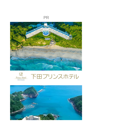
PR
夏休み限定！ロープウェ
今週末は「マリ
イのバックヤードを見学
タ下田」開催！
してみよう🚡