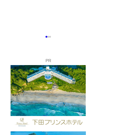
PR
1/26 第60回 下田温泉水仙
1/22 第60回 
まつり開花状況【最盛
まつり開花状況
期】
期】