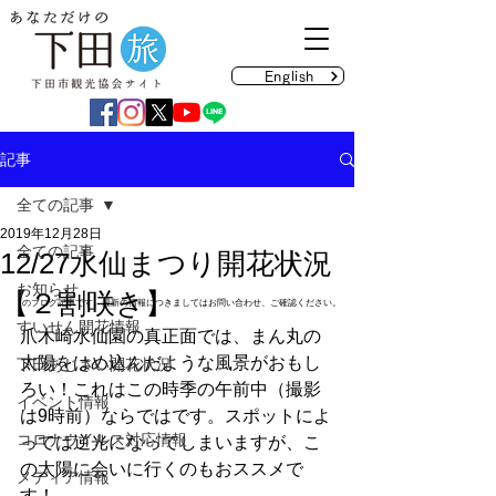
English
記事
全ての記事
2019年12月28日
全ての記事
12/27水仙まつり開花状況
お知らせ
【２割咲き】
のブログ記事です。最新の情報につきましてはお問い合わせ、ご確認ください。
すいせん開花情報
爪木崎水仙園の真正面では、まん丸の
太陽をはめ込んだような風景がおもし
下田あじさい開花状況
ろい！これはこの時季の午前中（撮影
イベント情報
は9時前）ならではです。スポットによ
コロナウイルス対応情報
っては逆光になってしまいますが、こ
の太陽に会いに行くのもおススメで
メディア情報
す！