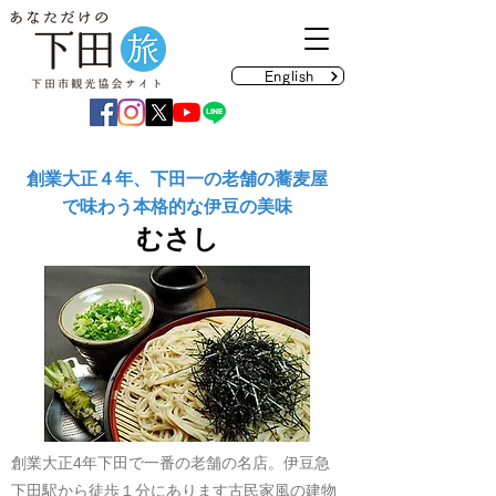
English
創業大正４年、下田一の老舗の蕎麦屋
で味わう本格的な伊豆の美味
むさし
創業大正4年下田で一番の老舗の名店。伊豆急
下田駅から徒歩１分にあります古民家風の建物