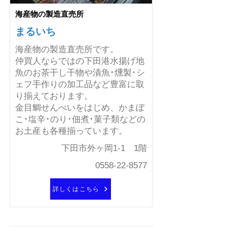
海産物の製造直売所
まるいち
海産物の製造直売所です。
仲買人ならではの下田港水揚げ地
魚のお茶干し干物や漬魚･燻製･シ
ェフ手作りの加工品など豊富に取
り揃えております。
金目鯛せんべいをはじめ、かまぼ
こ･塩辛･のり･佃煮･菓子類などの
お土産も各種揃っています。
下田市外ヶ岡1-1 1階
0558-22-8577
詳しくはこちら