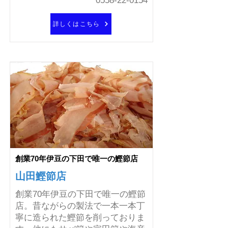
0558-22-0154
詳しくはこちら
創業70年伊豆の下田で唯一の鰹節店
山田鰹節店
創業70年伊豆の下田で唯一の鰹節
店。昔ながらの製法で一本一本丁
寧に造られた鰹節を削っておりま