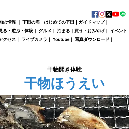
旬の情報
｜
下田の海
｜
はじめての下田
｜
ガイドマップ
｜
見る・遊ぶ・体験
｜
グルメ
｜
泊まる
｜
買う・おみやげ
｜
イベント
アクセス
｜
ライブカメラ
｜
Youtube
｜
写真ダウンロード
｜
干物開き体験
干物ほうえい