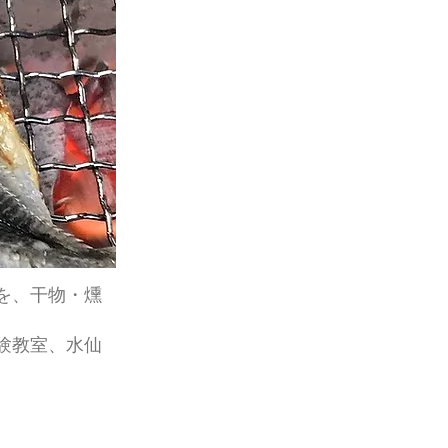
を、干物・燻
験教室、水仙