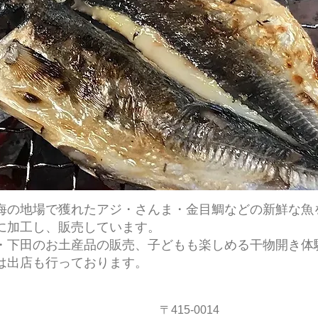
海の地場で獲れたアジ・さんま・金目鯛などの新鮮な魚
に加工し、販売しています。
・下田のお土産品の販売、子どもも楽しめる干物開き体
は出店も行っております。
〒415-0014