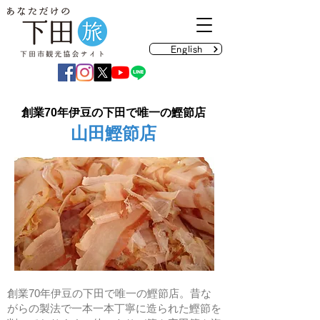
English
創業70年伊豆の下田で唯一の鰹節店
山田鰹節店
創業70年伊豆の下田で唯一の鰹節店。昔な
がらの製法で一本一本丁寧に造られた鰹節を