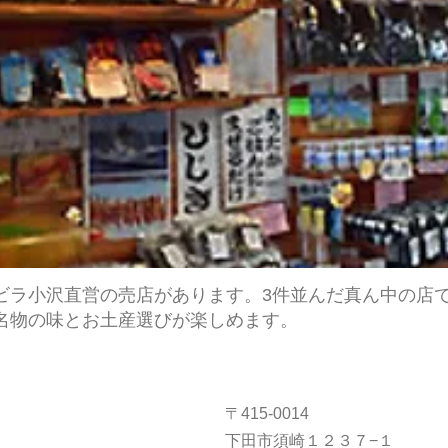
ビラ小沢直営の売店があります。3件並んだ真ん中の店
名物の味とお土産選びが楽しめます。
〒415-0014
下田市須崎１２３７−１