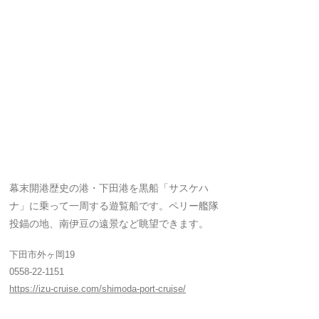
幕末開港歴史の港・下田港を黒船「サスケハ
ナ」に乗って一周する遊覧船です。ペリー艦隊
投錨の地、南伊豆の遠景など眺望できます。
下田市外ヶ岡19
0558-22-1151
https://izu-cruise.com/shimoda-port-cruise/