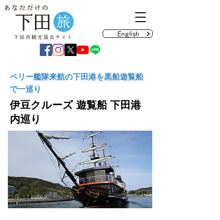
English
ペリー艦隊来航の下田港を黒船遊覧船
で一巡り
伊豆クルーズ 遊覧船 下田港
内巡り