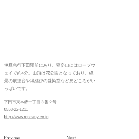
伊豆急行下田駅前にあり、寝姿山にはロープウ
ェイで約4分。山頂は花公園となっており、絶
景の展望台や縁結びの愛染堂など見どころがい
っぱいです。
下田市東本郷一丁目３番２号
0558-22-1211
http://www.ropeway.co.jp
Previous
Next