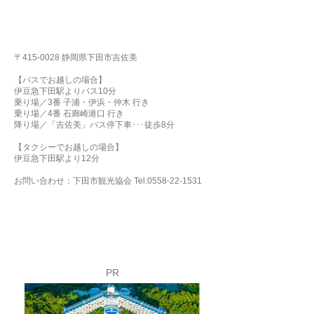
〒415-0028 静岡県下田市吉佐美
【バスでお越しの場合】
伊豆急下田駅よりバス10分
乗り場／3番 子浦・伊浜・仲木 行き
乗り場／4番 石廊崎港口 行き
降り場／「吉佐美」バス停下車･･･徒歩8分
【タクシーでお越しの場合】
伊豆急下田駅より12分
お問い合わせ：下田市観光協会 Tel.0558-22-1531
PR