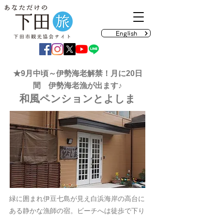
English
★9月中頃～伊勢海老解禁！月に20日
間 伊勢海老漁が出ます♪
和風ペンションとよしま
緑に囲まれ伊豆七島が見え白浜海岸の高台に
ある静かな漁師の宿。ビーチへは徒歩で下り