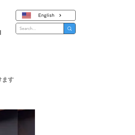
English
｜
けます