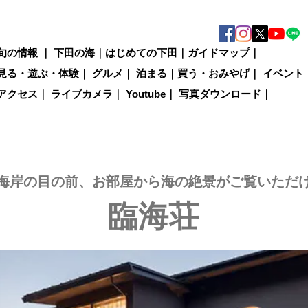
旬の情報
｜
下田の海
｜
はじめての下田
｜
ガイドマップ
｜
見る・遊ぶ・体験
｜
グルメ
｜
泊まる
｜
買う・おみやげ
｜
イベント
アクセス
｜
ライブカメラ
｜
Youtube
｜
写真ダウンロード
｜
海岸の目の前、お部屋から海の絶景がご覧いただ
臨海荘