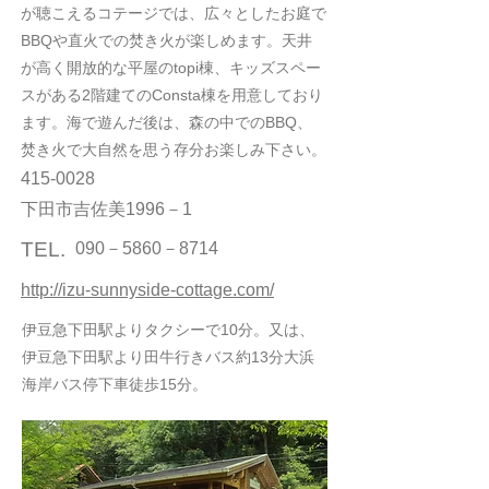
が聴こえるコテージでは、広々としたお庭で
BBQや直火での焚き火が楽しめます。天井
が高く開放的な平屋のtopi棟、キッズスペー
スがある2階建てのConsta棟を用意しており
ます。海で遊んだ後は、森の中でのBBQ、
焚き火で大自然を思う存分お楽しみ下さい。
415-0028
下田市吉佐美1996－1
TEL.
090－5860－8714
http://izu-sunnyside-cottage.com/
伊豆急下田駅よりタクシーで10分。又は、
伊豆急下田駅より田牛行きバス約13分大浜
海岸バス停下車徒歩15分。