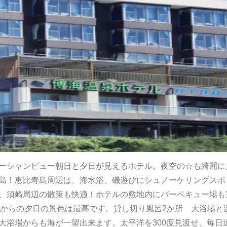
ーシャンビュー朝日と夕日が見えるホテル。夜空の☆も綺麗
島！恵比寿島周辺は、海水浴、磯遊びにシュノーケリングスポ
、須崎周辺の散策も快適！ホテルの敷地内にバーベキュー場も
スからの夕日の景色は最高です。貸し切り風呂2か所 大浴場と
大浴場からも海が一望出来ます。太平洋を300度見渡せ、毎日