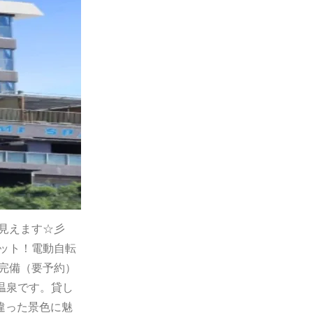
に見えます☆彡
ット！電動自転
完備（要予約）
温泉です。貸し
違った景色に魅