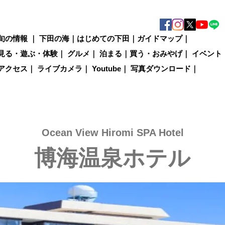
旬の情報
｜
下田の海
｜
はじめての下田
｜
ガイドマップ
｜
見る・遊ぶ・体験
｜
グルメ
｜
泊まる
｜
買う・おみやげ
｜
イベント
アクセス
｜
ライブカメラ
｜
Youtube
｜
写真ダウンロード
｜
Ocean View Hiromi SPA Hotel
博海温泉ホテル