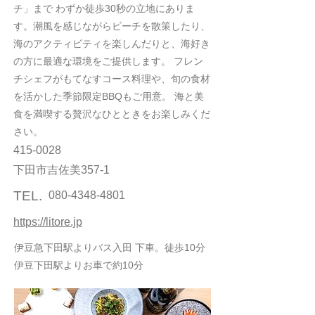
チ」まで わずか徒歩30秒の立地にありま
す。潮風を感じながらビーチを散策したり、
海のアクティビティを楽しんだりと、海好き
の方に最適な環境をご提供します。 フレン
チシェフがもてなすコース料理や、旬の食材
を活かした季節限定BBQもご用意。 海と美
食を満喫する贅沢なひとときをお楽しみくだ
さい。
415-0028
下田市吉佐美357-1
TEL.
080-4348-4801
https://litore.jp
伊豆急下田駅よりバス入田 下車。徒歩10分
伊豆下田駅よりお車で約10分