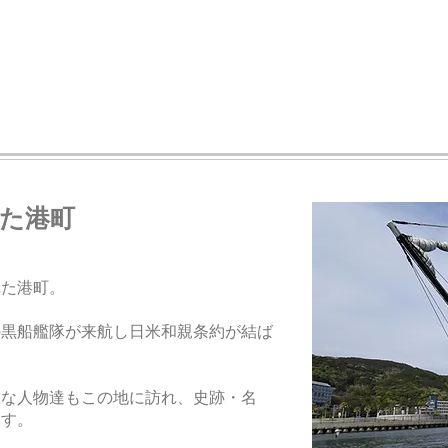
た港町
れた港町。
の黒船艦隊が来航し日米和親条約が結ば
名な人物達もこの地に訪れ、史跡・名
ます。