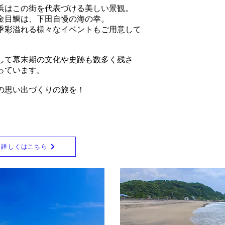
浜はこの街を代表づける美しい景観。
金目鯛は、下田自慢の海の幸。
季彩溢れる様々なイベントもご用意して
して幕末期の文化や史跡も数多く残さ
っています。
の思い出づくりの旅を！
て詳しくはこちら