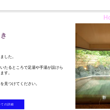
Ho
とき
りました。
のいたるところで足湯や手湯が設けら
きます。
泉を見つけてください。
いての詳細