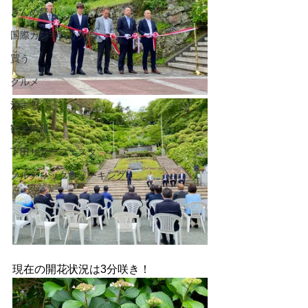
きんめ祭り
国際カジキ釣り大会
買う
グルメ
泊まる
観光情報
下田サマーフェスタ
ノルディックウォーキング
現在の開花状況は3分咲き！ 