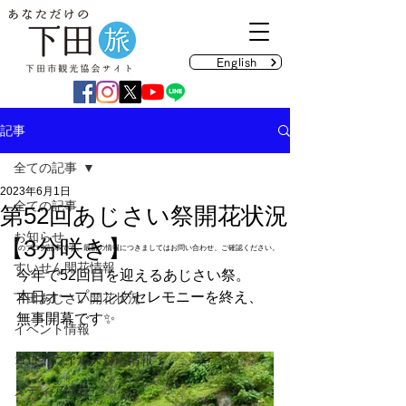
English
記事
全ての記事
2023年6月1日
全ての記事
第52回あじさい祭開花状況
お知らせ
【3分咲き】
のブログ記事です。最新の情報につきましてはお問い合わせ、ご確認ください。
すいせん開花情報
今年で52回目を迎えるあじさい祭。 
本日オープニングセレモニーを終え、
下田あじさい開花状況
無事開幕です✨ 
イベント情報
コロナウイルス対応情報
メディア情報