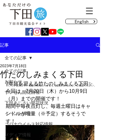
English
記事
全ての記事
2023年7月18日
全ての記事
竹たのしみまくる下田
お知らせ
7年目を迎える竹たのしみまくる下田✨
のブログ記事です。最新の情報につきましてはお問い合わせ、ご確認ください。
今回は、7月20日（木）から10月9日
すいせん開花情報
（月）までの開催です！
下田あじさい開花状況
期間中毎夜点灯し、毎週土曜日はキャ
イベント情報
ンドルが増量（※予定）するそうで
す！
コロナウイルス対応情報
メディア情報