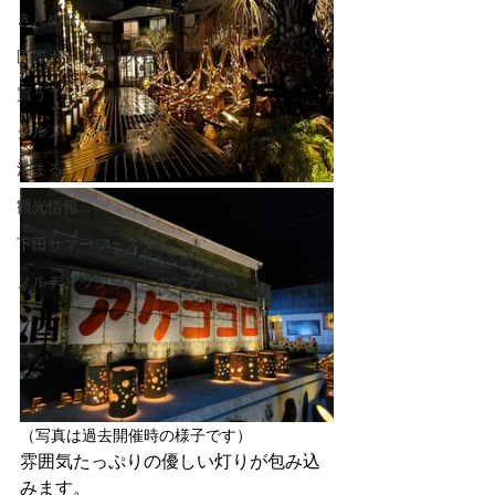
きんめ祭り
国際カジキ釣り大会
買う
グルメ
泊まる
観光情報
下田サマーフェスタ
ノルディックウォーキング
（写真は過去開催時の様子です）
雰囲気たっぷりの優しい灯りが包み込
みます。