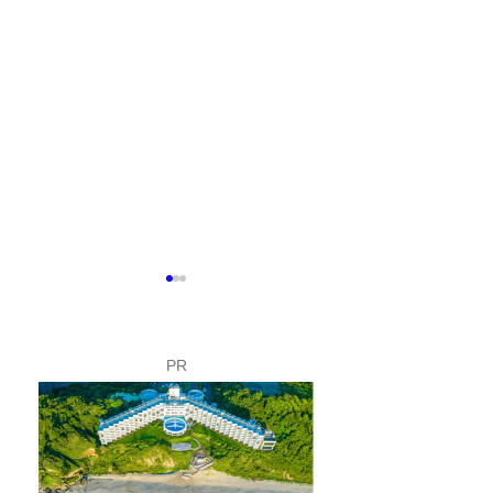
PR
富士山こどもの国で「下
夏休み限定！ロ
田市フェア」開催✨
イのバックヤー