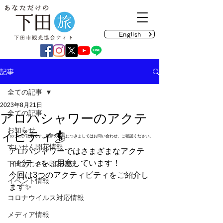
English
記事
全ての記事
2023年8月21日
全ての記事
アロハシャワーのアクテ
お知らせ
ィビティ🏄
のブログ記事です。最新の情報につきましてはお問い合わせ、ご確認ください。
すいせん開花情報
アロハシャワーではさまざまなアクテ
ィビティをご用意しています！
下田あじさい開花状況
今回は3つのアクティビティをご紹介し
イベント情報
ます✨
コロナウイルス対応情報
メディア情報