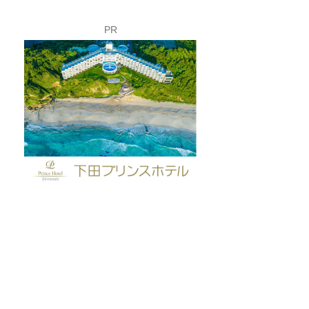
PR
富士山こどもの国で「下
夏休み限定！ロ
田市フェア」開催✨
イのバックヤー
してみよう🚡