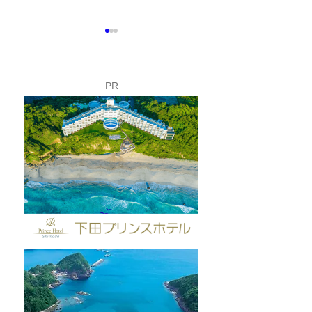
PR
富士山こどもの国で「下
夏休み限定！ロ
田市フェア」開催✨
イのバックヤー
してみよう🚡