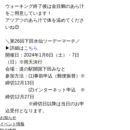
ウォーキング終了後は金目鯛のあら汁
をご用意しています！
アツアツのあら汁で体を温めてくださ
いね😊
＼第26回下田水仙ツーデーマーチ／　
▶詳細は
こちら
開催日：2024年1月6日（土）・7日
（日）※雨天決行
会場：道の駅開国下田みなと
参加方法：(1)事前申込（郵便振替）※
締切12月13日
　　　　　(2)インターネット申込　※
締切12月27日
　　　　　※締切日以降は当日のお申
込受付となります。
お知らせ
イベント情報