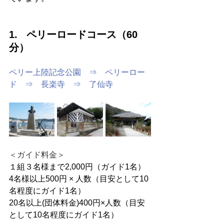
1.   ペリーロードコース（60
分）
ペリー上陸記念公園　⇒　ペリーロー
ド　⇒　長楽寺　⇒　了仙寺
＜ガイド料金＞
１組３名様まで2,000円（ガイド1名）
4
名様以上500円 × 人数（目安として10
名程度にガイド1名）
20
名以上(団体料金)400円×人数（目安
として10名程度にガイド1名）