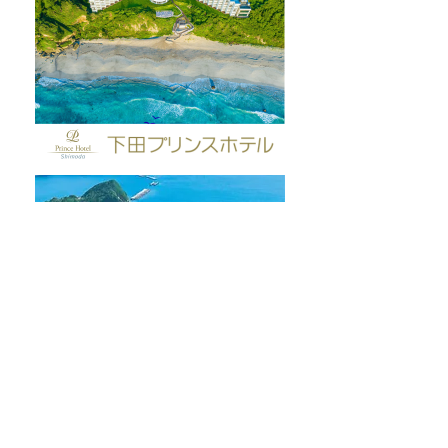
富士山こどもの国で「下
夏休み限定！ロ
田市フェア」開催✨
イのバックヤー
してみよう🚡