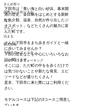
きんめ祭り
下田市は「青い海と白い砂浜、幕末開
国際カジキ釣り大会
港の歴史、金目鯛をはじめとする新鮮
な魚介類、温泉、自然が作り出したジ
買う
オスポット」などたくさんの魅力に富
グルメ
んだ町です。
泊まる
そんな下田市をまち歩きガイドと一緒
観光情報
に歩いてみませんか？
下田サマーフェスタ
下田の歴史などを中心にいろいろなお
話が聞けます。
ノルディックウォーキング
そこには、ただ町の中をを歩くだけで
は気づかないことや新たな発見、エピ
ソードなどが盛りたくさん！
是非、下田市に来た際にはご利用くだ
さい。
モデルコースは下記の3コースご用意し
ています。