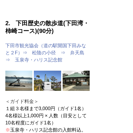
2.   下田歴史の散歩道(下田湾・
柿崎コース)(90分)
下田市観光協会（道の駅開国下田みな
と２F）⇒　松陰の小径　⇒　弁天島　
⇒　玉泉寺・ハリス記念館
＜ガイド料金＞
１組３名様まで3,000円（ガイド1名）
4
名様以上1,000円
× 人数（目安として
10名程度にガイド1名）
※
玉泉寺・ハリス記念館の入館料込。