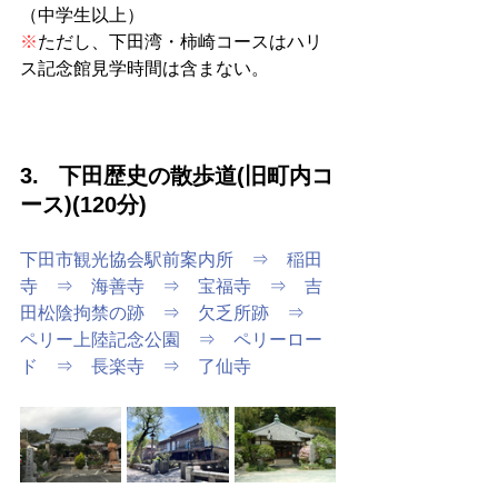
（中学生以上）
※
ただし、下田湾・柿崎コースはハリ
ス記念館見学時間は含まない。
3.   下田歴史の散歩道(旧町内コ
ース)(120分)
下田市観光協会駅前案内所　⇒　稲田
寺　⇒　海善寺　⇒　宝福寺　⇒　吉
田松陰拘禁の跡　⇒　欠乏所跡　⇒　
ペリー上陸記念公園　⇒　ペリーロー
ド　⇒　長楽寺　⇒　了仙寺