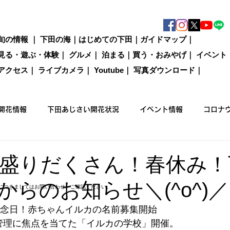
旬の情報
｜
下田の海
｜
はじめての下田
｜
ガイドマップ
｜
見る・遊ぶ・体験
｜
グルメ
｜
泊まる
｜
買う・おみやげ
｜
イベント
アクセス
｜
ライブカメラ
｜
Youtube
｜
写真ダウンロード
｜
開花情報
下田あじさい開花状況
イベント情報
コロナ
国際カジキ釣り大会
買う
グルメ
泊まる
観光情
盛りだくさん！春休み！
からのお知らせ＼(^o^)／
につきましてはお問い合わせ、ご確認ください。
ックウォーキング
館記念日！赤ちゃんイルカの名前募集開始
管理に焦点を当てた「イルカの学校」開催。