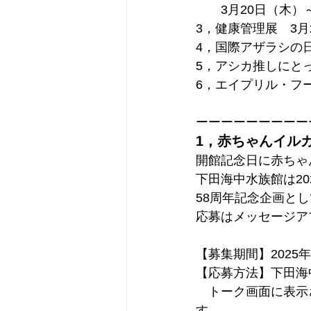
　　3月20日（木）
3，健康管理展　3月
4，国際アザラシの日
5，アシカ推しにとっ
6，エイプリル・フー
ーーーーーーーーー
1，赤ちゃんイル
開館記念日に赤ちゃ
下田海中水族館は20
58周年記念企画と
応募はメッセージアプ
【募集期間】2025年
【応募方法】下田海
　トーク画面に表示
す。