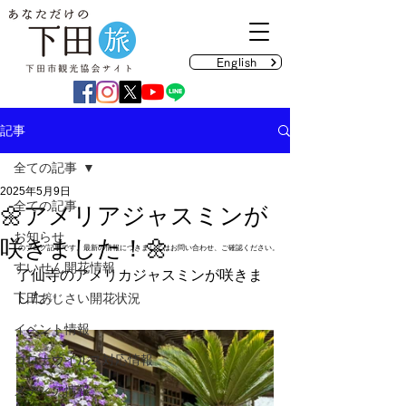
English
記事
全ての記事
2025年5月9日
全ての記事
🌼アメリアジャスミンが
お知らせ
咲きました！🌼
のブログ記事です。最新の情報につきましてはお問い合わせ、ご確認ください。
すいせん開花情報
了仙寺のアメリカジャスミンが咲きま
した✨
下田あじさい開花状況
イベント情報
コロナウイルス対応情報
メディア情報