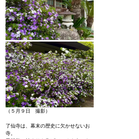
きんめ祭り
国際カジキ釣り大会
買う
グルメ
泊まる
観光情報
下田サマーフェスタ
ノルディックウォーキング
（５月９日　撮影）
了仙寺は、幕末の歴史に欠かせないお
寺。