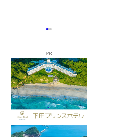
PR
夏休み限定！ロープウェ
今週末は「マリ
イのバックヤードを見学
タ下田」開催！
してみよう🚡