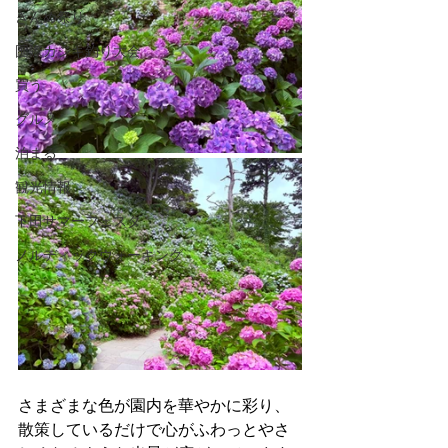
きんめ祭り
国際カジキ釣り大会
買う
グルメ
泊まる
観光情報
下田サマーフェスタ
ノルディックウォーキング
さまざまな色が園内を華やかに彩り、
散策しているだけで心がふわっとやさ