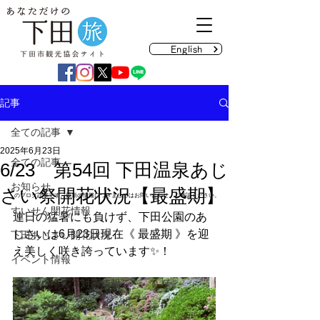
English
記事
全ての記事
2025年6月23日
全ての記事
6/23 第54回 下田温泉あじ
お知らせ
さい祭開花状況【最盛期】
のブログ記事です。最新の情報につきましてはお問い合わせ、ご確認ください。
すいせん開花情報
連日の猛暑にも負けず、下田公園のあ
じさいは6月23日現在《 最盛期 》を迎
下田あじさい開花状況
え美しく咲き誇っています✨！ 
イベント情報
コロナウイルス対応情報
メディア情報