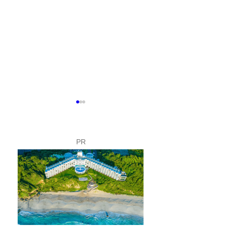
PR
富士山こどもの国で「下
夏休み限定！ロ
田市フェア」開催✨
イのバックヤー
してみよう🚡