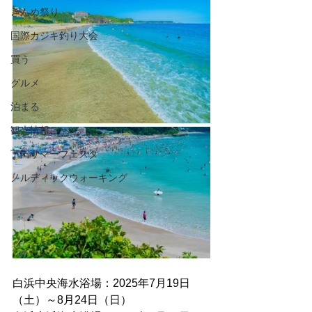
きんめ祭り
国際カジキ釣り大会
買う
グルメ
泊まる
観光情報
下田サマーフェスタ
ノルディックウォーキング
白浜中央海水浴場：2025年7月19日
（土）～8月24日（日）