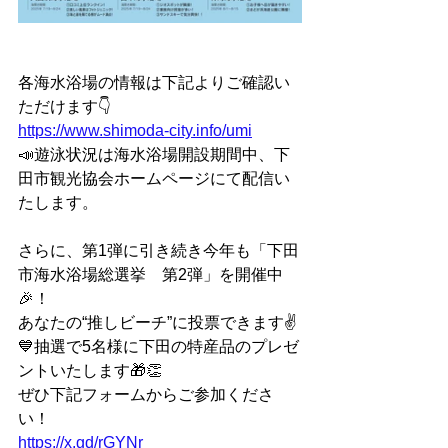
各海水浴場の情報は下記よりご確認い
ただけます👇
https://www.shimoda-city.info/umi
📣遊泳状況は海水浴場開設期間中、下
田市観光協会ホームページにて配信い
たします。
さらに、第1弾に引き続き今年も「下田
市海水浴場総選挙　第2弾」を開催中
🎉！
あなたの“推しビーチ”に投票できます✌
💙抽選で5名様に下田の特産品のプレゼ
ントいたします🎁👏
ぜひ下記フォームからご参加くださ
い！
https://x.gd/rGYNr