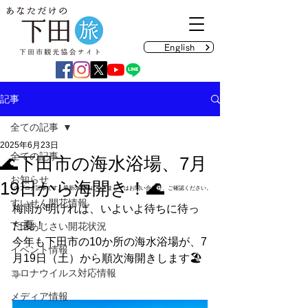
English
記事
全ての記事
2025年6月23日
全ての記事
🌊下田市の海水浴場、7月
お知らせ
19日から海開き！🌊
のブログ記事です。最新の情報につきましてはお問い合わせ、ご確認ください。
すいせん開花情報
梅雨が明ければ、いよいよ待ちに待っ
た夏！
下田あじさい開花状況
今年も下田市の10か所の海水浴場が、7
イベント情報
月19日（土）から順次海開きします🏖️
コロナウイルス対応情報
✨
メディア情報