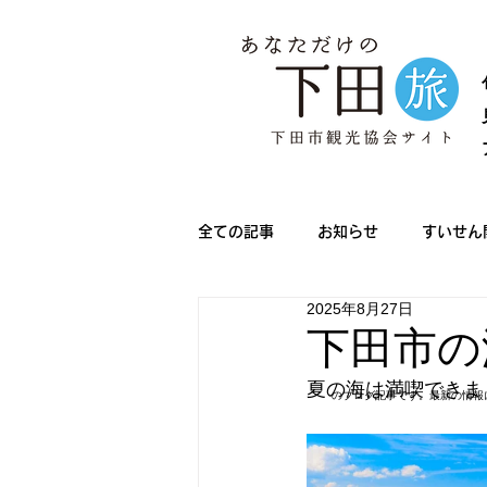
全ての記事
お知らせ
すいせん
2025年8月27日
メディア情報
きんめ祭り
下田市の海
夏の海は満喫できまし
のブログ記事です。最新の情報
下田サマーフェスタ
ノルディ