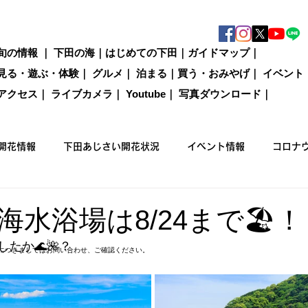
旬の情報
｜
下田の海
｜
はじめての下田
｜
ガイドマップ
｜
見る・遊ぶ・体験
｜
グルメ
｜
泊まる
｜
買う・おみやげ
｜
イベント
アクセス
｜
ライブカメラ
｜
Youtube
｜
写真ダウンロード
｜
開花情報
下田あじさい開花状況
イベント情報
コロナ
国際カジキ釣り大会
買う
グルメ
泊まる
観光情
水浴場は8/24まで🏖️！
たか🌊🌺？
につきましてはお問い合わせ、ご確認ください。
ックウォーキング