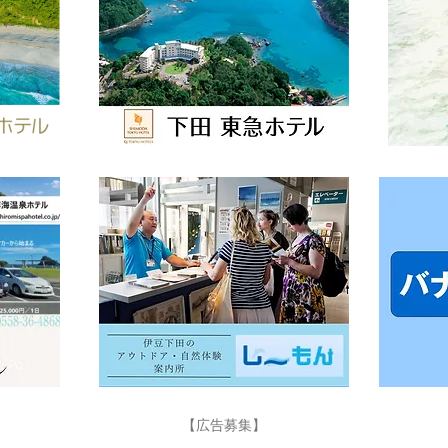
富士山こどもの国で「下田市
夏休
フェア」開催✨
バッ
う🚡
【広告募集】