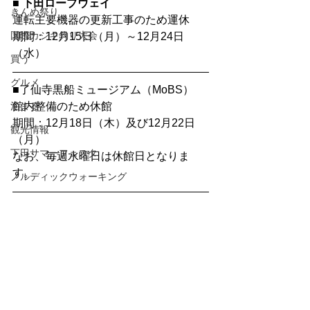
■ 下田ロープウェイ
きんめ祭り
運転主要機器の更新工事のため運休
国際カジキ釣り大会
期間：12月15日（月）～12月24日
（水）
買う
グルメ
■了仙寺黒船ミュージアム（MoBS）
泊まる
館内整備のため休館
期間：12月18日（木）及び12月22日
観光情報
（月）
下田サマーフェスタ
なお、毎週水曜日は休館日となりま
す。
ノルディックウォーキング