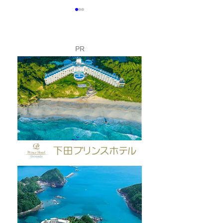
PR
富士山こどもの国で「下
夏休み限定！ロ
田市フェア」開催✨
イのバックヤー
してみよう🚡