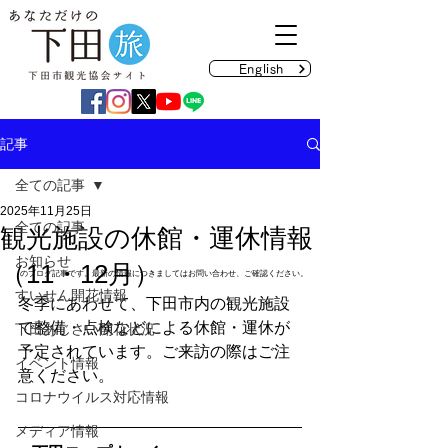
English
記事
全ての記事
2025年11月25日
全ての記事
観光施設の休館・運休情報
お知らせ
（11・12月）
のブログ記事です。最新の情報につきましてはお問い合わせ、ご確認ください。
すいせん開花情報
冬季にあわせて、下田市内の観光施設
で整備・点検などによる休館・運休が
下田あじさい開花状況
予定されています。ご来訪の際はご注
イベント情報
意ください。
コロナウイルス対応情報
メディア情報