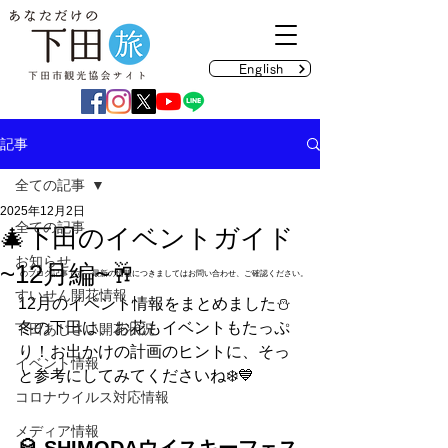
English
記事
全ての記事
2025年12月2日
全ての記事
🎄下田のイベントガイド
お知らせ
~12月編~🥂
のブログ記事です。最新の情報につきましてはお問い合わせ、ご確認ください。
すいせん開花情報
12月のイベント情報をまとめました⛄
冬の下田は、お花もイベントもたっぷ
下田あじさい開花状況
り！お出かけの計画のヒントに、そっ
イベント情報
と参考にしてみてくださいね❄️💙
コロナウイルス対応情報
メディア情報