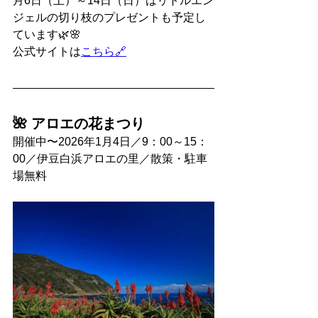
月6日（土）～14日（日）はリトルエン
ジェルの切り枝のプレゼントも予定し
ています🌿🌸
公式サイトは
こちら🔗
🌺 アロエの花まつり
開催中〜2026年1月4日／9：00～15：
00／伊豆白浜アロエの里／散策・駐車
場無料