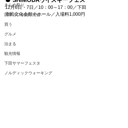
🥃 SHIMODAウイスキーフェス
きんめ祭り
12月6日・7日／10：00～17：00／下田
市民文化会館小ホール／入場料1,000円
国際カジキ釣り大会
買う
グルメ
泊まる
観光情報
下田サマーフェスタ
ノルディックウォーキング