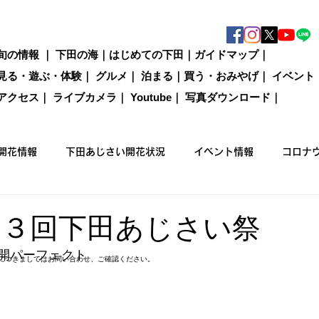
旬の情報
｜
下田の海
｜
はじめての下田
｜
ガイドマップ
｜
見る・遊ぶ・体験
｜
グルメ
｜
泊まる
｜
買う・おみやげ
｜
イベント
アクセス
｜
ライブカメラ
｜
Youtube
｜
写真ダウンロード
｜
開花情報
下田あじさい開花状況
イベント情報
コロナ
国際カジキ釣り大会
買う
グルメ
泊まる
観光情
 第５３回下田あじさい祭
開パーフェクト
につきましてはお問い合わせ、ご確認ください。
ックウォーキング