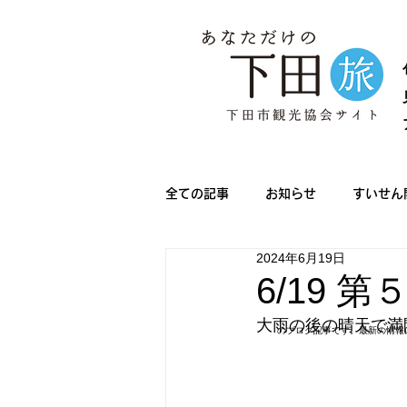
全ての記事
お知らせ
すいせん
2024年6月19日
メディア情報
きんめ祭り
6/19
大雨の後の晴天で満
のブログ記事です。最新の情報
下田サマーフェスタ
ノルディ