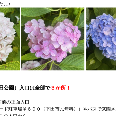
たよ♪
田公園）入口は全部で
３か所！
碑前の正面入口
ード駐車場￥６００〈下田市民無料〉）やバスで来園さ