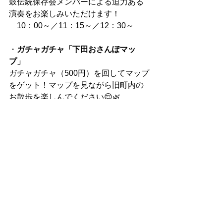
鼓伝統保存会メンバーによる迫力ある
演奏をお楽しみいただけます！
　10：00～／11：15～／12：30～
・
ガチャガチャ「下田おさんぽマッ
プ」
ガチャガチャ（500円）を回してマップ
をゲット！マップを見ながら旧町内の
お散歩を楽しんでください😌🌿
対象のお店ではうれしいサービスやゴ
ール地点では参加者全員にうれしいプ
レゼントをご用意しています🎉
設置場所：下田公園 開国広場入口
時間：11：30～16：30（最終受付は
15：30）
🚃 週末にご来園予定の皆さまへ
週末は駐車場や周辺道路の混雑が予想
されます。