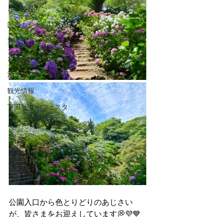
きんめ祭り
国際カジキ釣り大会
買う
グルメ
泊まる
観光情報
下田サマーフェスタ
ノルディックウォーキング
公園入口から色とりどりのあじさい
が、皆さまをお迎えしています💭💜💙