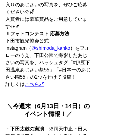
入りのあじさいの写真を、ぜひご応募
ください💠🌈
入賞者には豪華賞品をご用意していま
す👀🎉
📱
フォトコンテスト 応募方法
下田市観光協会公式
Instagram（
@shimoda_kanko
）をフォ
ローのうえ、下田公園で撮影したあじ
さいの写真を、ハッシュタグ「#伊豆下
田温泉あじさい祭55」「#日本一のあじ
さい園55」の2つを付けて投稿！
詳しくは
こちら🔗
＼今週末（6月13日・14日）の
イベント情報！／
・
下田太鼓の実演
　※雨天中止下田太