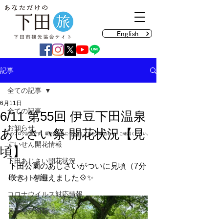
English
記事
全ての記事
6月11日
全ての記事
6/11 第55回 伊豆下田温泉
お知らせ
あじさい祭 開花状況【見
のブログ記事です。最新の情報につきましてはお問い合わせ、ご確認ください。
すいせん開花情報
頃】
下田あじさい開花状況
下田公園のあじさいがついに見頃（7分
イベント情報
咲き）を迎えました💠✨
コロナウイルス対応情報
メディア情報