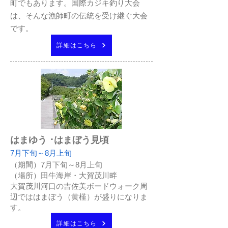
町でもあります。国際カジキ釣り大会
は、そんな漁師町の伝統を受け継ぐ大会
です。
詳細はこちら
はまゆう ･はまぼう見頃
7月下旬～8月上旬
（期間）7月下旬～8月上旬
（場所）田牛海岸・大賀茂川畔
大賀茂川河口の吉佐美ボードウォーク周
辺でははまぼう（黄槿）が盛りになりま
す。
詳細はこちら