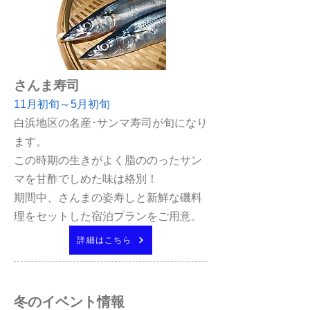
さんま寿司
11月初旬～5月初旬
白浜地区の名産･サンマ寿司が旬になり
ます。
この時期の生きがよく脂ののったサン
マを甘酢でしめた味は格別！
期間中、さんまの姿寿しと新鮮な磯料
理をセットした宿泊プランをご用意。
詳細はこちら
冬のイベント情報