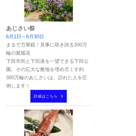
あじさい祭
6月1日～6月30日
まるで万華鏡！見事に咲き誇る300万
輪の紫陽花
下田市街と下田港を一望できる下田公
園。その広大な敷地を埋め尽くす約
300万輪のあじさいは、訪れた人を圧
倒します！
詳細はこちら