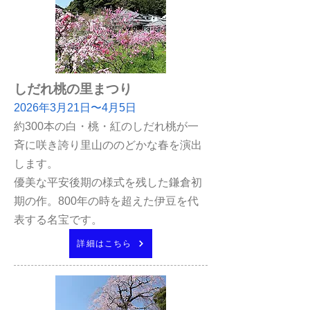
しだれ桃の里まつり
2026年3
月21日〜4月5日
約300本の白・桃・紅のしだれ桃が一
斉に咲き誇り里山ののどかな春を演出
します。
優美な平安後期の様
式を残した鎌倉初
期の作。800年の時を超えた伊豆を代
表する名宝です。
詳細はこちら