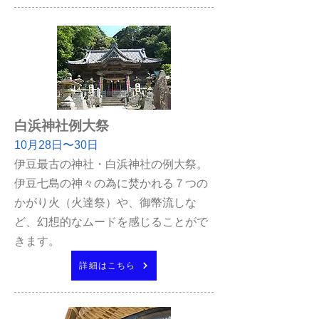
白浜神社例大祭
10月28日〜30日
伊豆最古の神社・白浜神社の例大祭。
伊豆七島の神々の為に焚かれる７つの
かがり火（火達祭）や、御幣流しな
ど、幻想的なムードを感じることがで
きます。
詳細はこちら