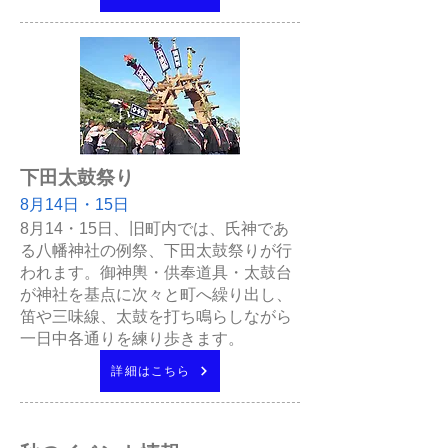
下田太鼓祭り
8月14日・15日
8月14・15日、旧町内では、氏神であ
る八幡神社の例祭、下田太鼓祭りが行
われます。御神輿・供奉道具・太鼓台
が神社を基点に次々と町へ繰り出し、
笛や三味線、太鼓を打ち鳴らしながら
一日中各通りを練り歩きます。
詳細はこちら