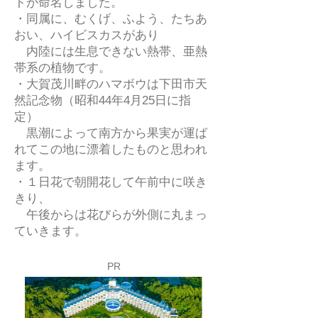
トが命名しました。
・同属に、むくげ、ふよう、たちあ
おい、ハイビスカスがあり
内陸には生息できない熱帯、亜熱
帯系の植物です。
・大賀茂川畔のハマボウは下田市天
然記念物（昭和44年4月25日に指
定）
黒潮によって南方から果実が運ば
れてこの地に漂着したものと思われ
ます。
・１日花で朝開花して午前中に咲き
きり、
午後からは花びらが外側に丸まっ
ていきます。
PR