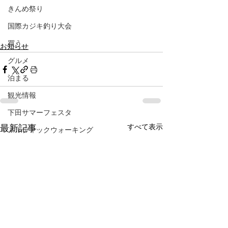
きんめ祭り
国際カジキ釣り大会
買う
お知らせ
グルメ
泊まる
観光情報
下田サマーフェスタ
すべて表示
最新記事
ノルディックウォーキング