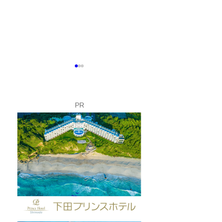
PR
富士山こどもの国で「下
夏休み限定！ロ
田市フェア」開催✨
イのバックヤー
してみよう🚡