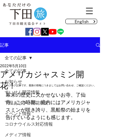
English
記事
全ての記事
2022年5月10日
全ての記事
アメリカジャスミン開
お知らせ
花！
のブログ記事です。最新の情報につきましてはお問い合わせ、ご確認ください。
すいせん開花情報
幕末の歴史に欠かせないお寺、了仙
寺。この時期、境内にはアメリカジャ
下田あじさい開花状況
スミンが咲き誇り、黒船祭の始まりを
イベント情報
告げているようにも感じます。
コロナウイルス対応情報
メディア情報