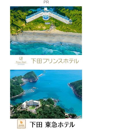
PR
海の様子にご注意くださ
富士山こどもの
い🌊
田市フェア」開